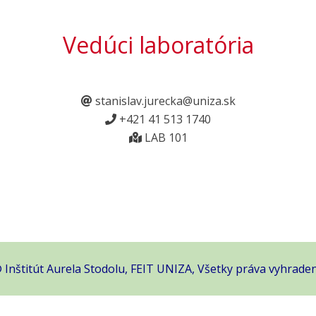
Vedúci laboratória
stanislav.jurecka@uniza.sk
+421 41 513 1740
LAB 101
 Inštitút Aurela Stodolu, FEIT UNIZA, Všetky práva vyhrade