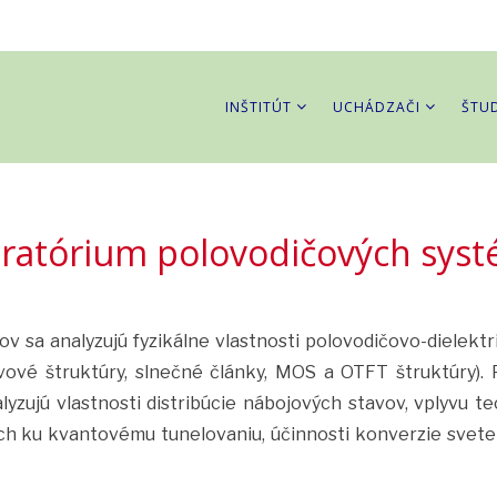
INŠTITÚT
UCHÁDZAČI
ŠTU
ratórium polovodičových sys
ov sa analyzujú fyzikálne vlastnosti polovodičovo-dielek
tvové štruktúry, slnečné články, MOS a OTFT štruktúry)
zujú vlastnosti distribúcie nábojových stavov, vplyvu te
ch ku kvantovému tunelovaniu, účinnosti konverzie svete