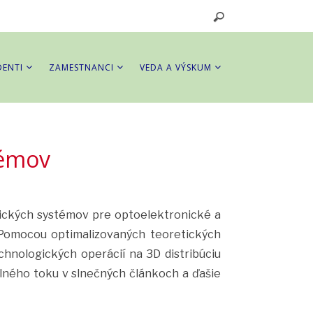
DENTI
ZAMESTNANCI
VEDA A VÝSKUM
témov
trických systémov pre optoelektronické a
. Pomocou optimalizovaných teoretických
chnologických operácií na 3D distribúciu
lného toku v slnečných článkoch a ďašie